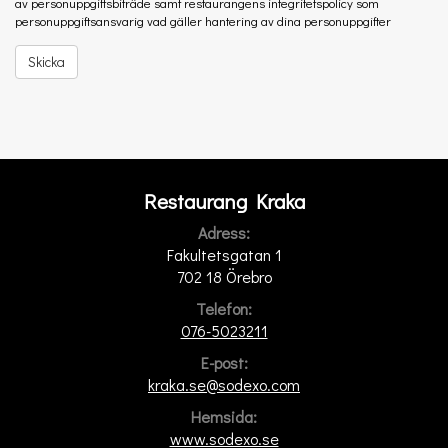
av personuppgiftsbiträde samt restaurangens integritetspolicy som
personuppgiftsansvarig vad gäller hantering av dina personuppgifter
Skicka
Restaurang Kraka
Adress:
Fakultetsgatan 1
702 18 Örebro
Telefon:
076-5023211
E-post:
kraka.se@sodexo.com
Hemsida:
www.sodexo.se